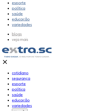
esporte
política
saúde
educação
variedades
blogs
veja mais
cotidiano
segurança
esporte
política
saúde
educação
variedades